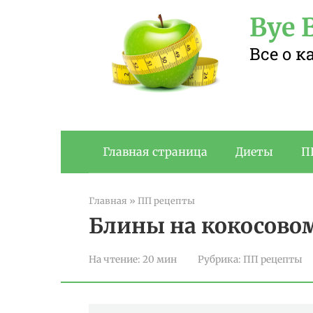
Перейти
Bye B
к
контенту
Все о 
Главная страница
Диеты
П
Главная
»
ПП рецепты
Блины на кокосово
На чтение:
20 мин
Рубрика:
ПП рецепты