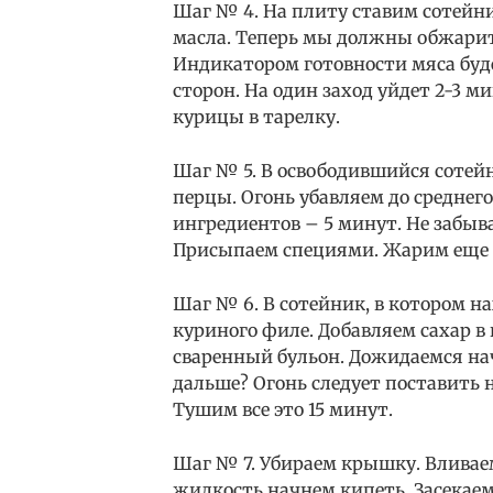
Шаг № 4. На плиту ставим сотейник
масла. Теперь мы должны обжарить
Индикатором готовности мяса буде
сторон. На один заход уйдет 2-3 
курицы в тарелку.
Шаг № 5. В освободившийся сотей
перцы. Огонь убавляем до среднег
ингредиентов – 5 минут. Не забы
Присыпаем специями. Жарим еще 
Шаг № 6. В сотейник, в котором н
куриного филе. Добавляем сахар в
сваренный бульон. Дожидаемся на
дальше? Огонь следует поставить
Тушим все это 15 минут.
Шаг № 7. Убираем крышку. Вливаем
жидкость начнем кипеть. Засекаем 