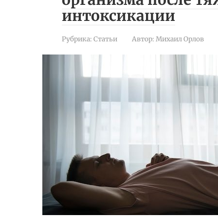
интоксикации
Рубрика:
Статьи
Автор:
Михаил Орлов