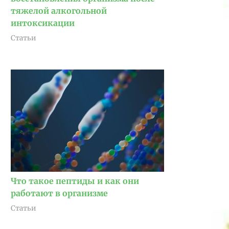
тяжелой алкогольной
интоксикации
Статьи
Что такое пептиды и как они
работают в организме
Статьи