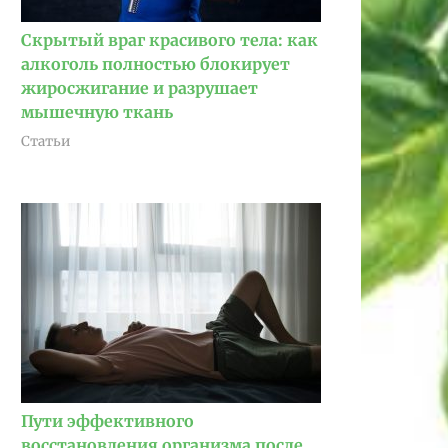
Скрытый враг красивого тела: как
алкоголь полностью блокирует
жиросжигание и разрушает
мышечную ткань
Статьи
Пути эффективного
восстановления организма после