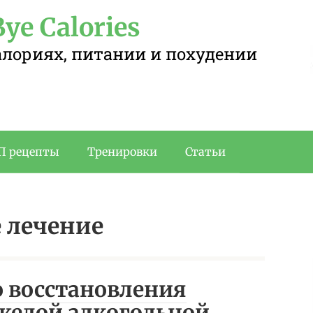
ye Calories
калориях, питании и похудении
П рецепты
Тренировки
Статьи
 лечение
 восстановления
желой алкогольной