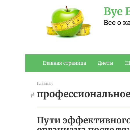
Перейти
Bye B
к
контенту
Все о 
Главная страница
Диеты
П
Главная
профессиональное
Пути эффективного
организма после тя