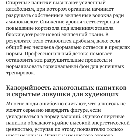
Спиртные напитки вызывают усиленный
катаболизм, при котором организм начинает
разрушать собственные мышечные волокна ради
аминокислот. Снижение уровня тестостерона и
повышение кортизола под влиянием этанола
блокируют рост новой мышечной ткани. В
результате тело становится дряблым, даже если
общий вес человека формально остается в пределах
нормы. Профессиональный детокс помогает
остановить эти разрушительные процессы и
нормализовать гормональный фон для успешных
тренировок.
Калорийность алкогольных напитков
и скрытые ловушки для худеющих
Многие люди ошибочно считают, что алкоголь не
может серьезно навредить фигуре, если
укладываться в норму калорий. Однако спиртные
напитки обладают крайне высокой энергетической
ценностью, уступая по этому показателю только
чистым жирам. Один грамм чистого этанола