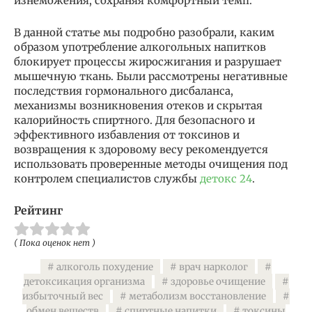
изнеможения, сохраняя комфортный темп.
В данной статье мы подробно разобрали, каким
образом употребление алкогольных напитков
блокирует процессы жиросжигания и разрушает
мышечную ткань. Были рассмотрены негативные
последствия гормонального дисбаланса,
механизмы возникновения отеков и скрытая
калорийность спиртного. Для безопасного и
эффективного избавления от токсинов и
возвращения к здоровому весу рекомендуется
использовать проверенные методы очищения под
контролем специалистов службы
детокс 24
.
Рейтинг
( Пока оценок нет )
алкоголь похудение
врач нарколог
детоксикация организма
здоровье очищение
избыточный вес
метаболизм восстановление
обмен веществ
спиртные напитки
токсины