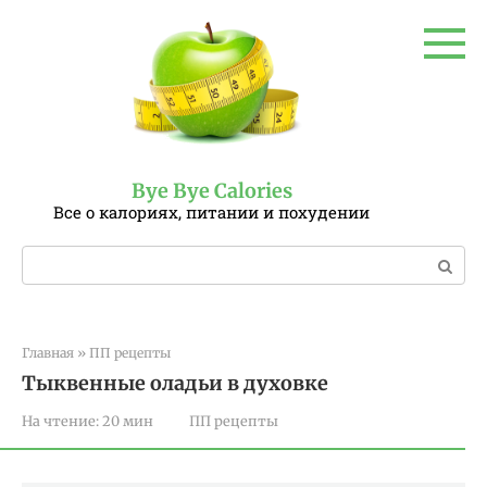
Перейти
к
контенту
Bye Bye Calories
Все о калориях, питании и похудении
Поиск:
Главная
»
ПП рецепты
Тыквенные оладьи в духовке
На чтение:
20 мин
ПП рецепты