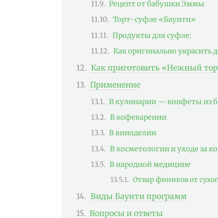
Рецепт от бабушки Эммы
Торт-суфле «Баунти»
Продукты для суфле:
Как оригинально украсить д
Как приготовить «Нежный тор
Применение
В кулинарии — конфеты из 
В кофеварении
В виноделии
В косметологии и уходе за к
В народной медицине
Отвар фиников от сухо
Виды Баунти программ
Вопросы и ответы