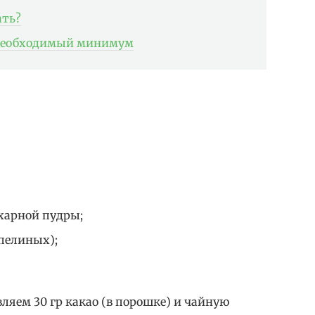
ать?
, необходимый минимум
сахарной пудры;
епелиных);
вляем 30 гр какао (в порошке) и чайную