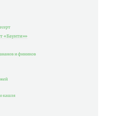
есерт
т «Баунти»»
бананов и фиников
ожей
го кашля