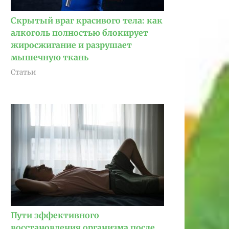
Скрытый враг красивого тела: как
алкоголь полностью блокирует
жиросжигание и разрушает
мышечную ткань
Статьи
Пути эффективного
восстановления организма после