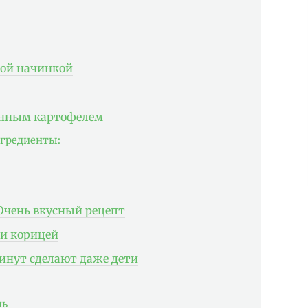
вой начинкой
енным картофелем
гредиенты:
Очень вкусный рецепт
и корицей
минут сделают даже дети
ль