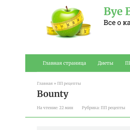
Перейти
Bye B
к
контенту
Все о 
Главная страница
Диеты
П
Главная
»
ПП рецепты
Bounty
На чтение:
22 мин
Рубрика:
ПП рецепты