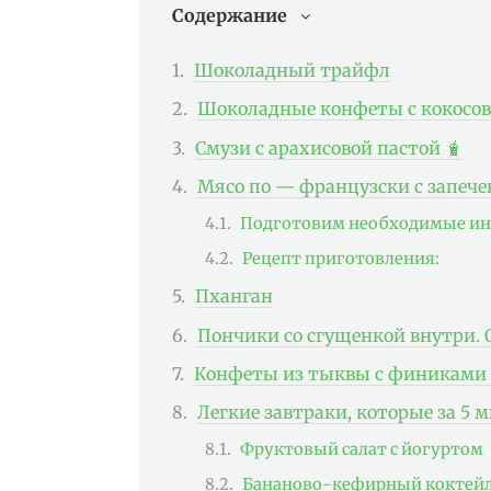
Содержание
Шоколадный трайфл
Шоколадные конфеты с кокосо
Смузи с арахисовой пастой 🧋
Мясо по — французски с запеч
Подготовим необходимые ин
Рецепт приготовления:
Пханган
Пончики со сгущенкой внутри. 
Конфеты из тыквы с финиками 
Легкие завтраки, которые за 5 
Фруктовый салат с йогуртом
Бананово-кефирный коктей