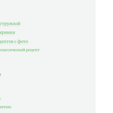
 стружкой
черинки
цептов с фото
классический рецепт
и
е
питки: