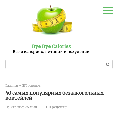
Перейти
к
контенту
Bye Bye Calories
Все о калориях, питании и похудении
Поиск:
Главная
»
ПП рецепты
40 самых популярных безалкогольных
коктейлей
На чтение:
26 мин
ПП рецепты