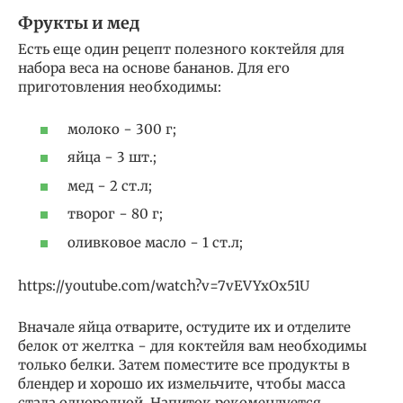
Фрукты и мед
Есть еще один рецепт полезного коктейля для
набора веса на основе бананов. Для его
приготовления необходимы:
молоко − 300 г;
яйца − 3 шт.;
мед − 2 ст.л;
творог − 80 г;
оливковое масло − 1 ст.л;
https://youtube.com/watch?v=7vEVYxOx51U
Вначале яйца отварите, остудите их и отделите
белок от желтка − для коктейля вам необходимы
только белки. Затем поместите все продукты в
блендер и хорошо их измельчите, чтобы масса
стала однородной. Напиток рекомендуется