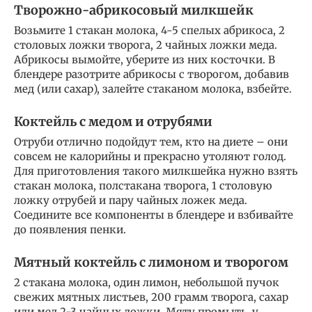
Творожно-абрикосовый милкшейк
Возьмите 1 стакан молока, 4-5 спелых абрикоса, 2
столовых ложки творога, 2 чайных ложки меда.
Абрикосы вымойте, уберите из них косточки. В
блендере разотрите абрикосы с творогом, добавив
мед (или сахар), залейте стаканом молока, взбейте.
Коктейль с медом и отрубями
Отруби отлично подойдут тем, кто на диете – они
совсем не калорийны и прекрасно утоляют голод.
Для приготовления такого милкшейка нужно взять
стакан молока, полстакана творога, 1 столовую
ложку отрубей и пару чайных ложек меда.
Соедините все компоненты в блендере и взбивайте
до появления пенки.
Мятный коктейль с лимоном и творогом
2 стакана молока, один лимон, небольшой пучок
свежих мятных листьев, 200 грамм творога, сахар
или мед 2-3 чайных ложки. Мяту промыть, у