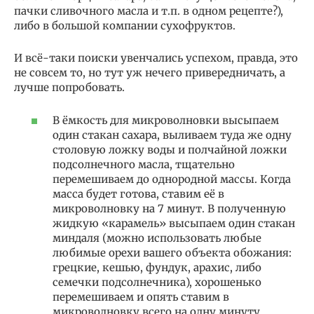
пачки сливочного масла и т.п. в одном рецепте?),
либо в большой компании сухофруктов.
И всё-таки поиски увенчались успехом, правда, это
не совсем то, но тут уж нечего привередничать, а
лучше попробовать.
В ёмкость для микроволновки высыпаем
один стакан сахара, выливаем туда же одну
столовую ложку воды и полчайной ложки
подсолнечного масла, тщательно
перемешиваем до однородной массы. Когда
масса будет готова, ставим её в
микроволновку на 7 минут. В полученную
жидкую «карамель» высыпаем один стакан
миндаля (можно использовать любые
любимые орехи вашего объекта обожания:
грецкие, кешью, фундук, арахис, либо
семечки подсолнечника), хорошенько
перемешиваем и опять ставим в
микроволновку всего на одну минуту.