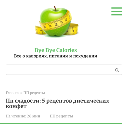
Перейти
к
контенту
Bye Bye Calories
Все о калориях, питании и похудении
Поиск:
Главная
»
ПП рецепты
Пп сладости: 5 рецептов диетических
конфет
На чтение:
26 мин
ПП рецепты