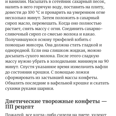
и ванилин. Насыпать в сотейник сахарный песок,
налить в него горячую воду, поставить на плиту,
довести до 100 °C и проварить на умеренном огне
несколько минут. Затем положить в сахарный
сироп масло, перемешать. Когда оно полностью
растает, снять массу с огня. Соединить сахарно-
сливочный сироп со смесью молока и какао.
Получившуюся основу трюфелей взбить с
помощью миксера. Она должна стать гладкой и
однородной. Если она слишком жидкая, можно
досыпать сухого молока. После этого сладкую
массу нужно убрать в холодильник минимум на 90
минут. Спустя указанное время измельчить вафли
до состояния крошки. С помощью ложки
сформировать из застывшей массы конфеты.
Обвалять последние в вафельной крошке и скатать
сухими руками шарики.
Диетические творожные конфеты —
ПП рецепт
Пожалуй, все когда-либо сидели на диете, худеют