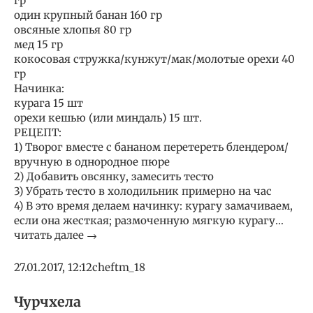
гр
один крупный банан 160 гр
овсяные хлопья 80 гр
мед 15 гр
кокосовая стружка/кунжут/мак/молотые орехи 40
гр
Начинка:
курага 15 шт
орехи кешью (или миндаль) 15 шт.
РЕЦЕПТ:
1) Творог вместе с бананом перетереть блендером/
вручную в однородное пюре
2) Добавить овсянку, замесить тесто
3) Убрать тесто в холодильник примерно на час
4) В это время делаем начинку: курагу замачиваем,
если она жесткая; размоченную мягкую курагу…
читать далее →
27.01.2017, 12:12cheftm_18
Чурчхела