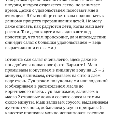
шкурки, шкурка отделяется легко, но занимает
время. Детки с удовольствием помогают мне в
этом деле. Я бы вообще советовала подключать к
данному процессу проращивания детей. Не могу
даже описать, как радуются дети, когда маш даёт
ростки. То и дело ходят и заглядывают под
полотенце, что там происходит, да и впоследствии
они едят салат с большим удовольствием – ведь
вырастили они его сами )
Готовить сам салат очень легко, здесь даже не
понадобится пошаговое фото. Вариант 1. Маш
промываем и опускаем в кипящую воду на 1,5 – 2
минуты, вынимаем, oткидываем на сито и даём
воде стечь. Лук режем полукольцами или лодочкой
и обжариваем в растительном масле до
коричневого цвета. Лук вынимаем, заливаем в
масло 2 столовые ложки соевого соуса и томим
около минуты. Маш заливаем соусом, выдавливаем
зубчики чеснока, добавляем уксус и приправы (в
качестве приправы можно использовать готовую