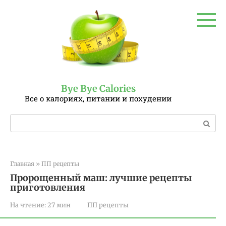
Перейти
к
контенту
Bye Bye Calories
Все о калориях, питании и похудении
Поиск:
Главная
»
ПП рецепты
Пророщенный маш: лучшие рецепты
приготовления
На чтение:
27 мин
ПП рецепты