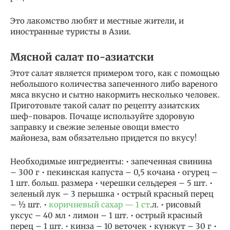
Это лакомство любят и местные жители, и
иностранные туристы в Азии.
Мясной салат по-азиатски
Этот салат является примером того, как с помощью
небольшого количества запеченного либо вареного
мяса вкусно и сытно накормить несколько человек.
Приготовьте такой салат по рецепту азиатских
шеф-поваров. Почаще используйте здоровую
заправку и свежие зеленые овощи вместо
майонеза, вам обязательно придется по вкусу!
Необходимые ингредиенты: • запеченная свинина
– 300 г • пекинская капуста – 0,5 кочана • огурец –
1 шт. больш. размера • черешки сельдерея – 5 шт. •
зеленый лук – 3 перышка • острый красный перец
– ½ шт. •
коричневый сахар — 1 ст
.л. • рисовый
уксус – 40 мл • лимон – 1 шт. • острый красный
перец – 1 шт. • кинза – 10 веточек • кунжут – 30 г •