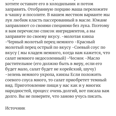
хотите оставьте его в холодильник и потом
заправить. Отобранную порцию маша переложите
в чашку и посолите. В нашем местном варианте мы
лук любим класть пассерованный в масле. Южане
заправляют со своими специями без лука. Поэтому
я вам перечислю список ингридиентов, а вы
заправите по своему вкусу. -молотая кинза
-Черный молотый перец немного -Красный
молотый перец острый по вкусу -Соевый соус по
вкусу ( мы кладем немного, когда нам кажется, что
салат немного недосоленный) -Чеснок -Масло
растительное (его должно быть в меру, если его
будет мало, салат будет не корейский, шучу)
-зелень немного укропа, кинзы Если положить
соевого соуса много, то салат приобретет темный
вид. Приготовление пищи у нас как и у многих
народностей, процесс очень долгий, вот писала вам
долго. Вы не поверите, что заново учусь писать.
Источник