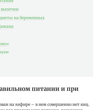
итания
з выпечки
 диеты на беременных
 Дюкана
око»
 муки
равильном питании и при
ован на кефире – в нем совершенно нет яиц.