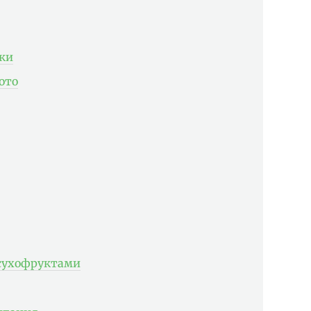
ки
ото
 сухофруктами