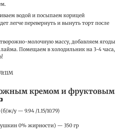
ем.
иваем водой и посыпаем корицей
дет легче перевернуть и вынуть торт после
 творожно-молочную массу, добавляем ягоды
 лайма. Помещаем в холодильник на 3-4 часа,
в!
UIt11M
орожным кремом и фруктовым

б/ж/у — 9.94 /1.15/10.79)
вушкин 0% жирности) — 350 гр