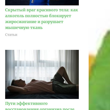
Скрытый враг красивого тела: как
алкоголь полностью блокирует
жиросжигание и разрушает
мышечную ткань
Статьи
Пути эффективного
восстановления организма после