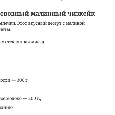
леводный малинный чизкейк
ыпечки. Этот вкусный десерт с малиной
иеты.
ко стеклянная миска.
сти — 300 г.;
е молоко — 200 г.;
ланию;