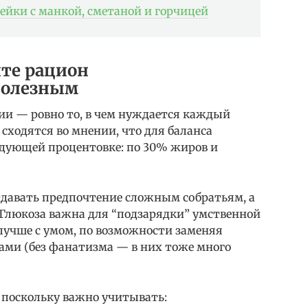
ейки с манкой, сметаной и горчицей
те рацион
полезным
и — ровно то, в чем нуждается каждый
 сходятся во мнении, что для баланса
едующей процентовке: по 30% жиров и
тдавать предпочтение сложным собратьям, а
 Глюкоза важна для “подзарядки” умственной
 лучше с умом, по возможности заменяя
ами (без фанатизма — в них тоже много
 поскольку важно учитывать: