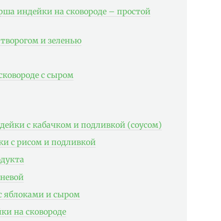
рша индейки на сковороде – простой
 творогом и зеленью
сковороде с сыром
дейки с кабачком и подливкой (соусом)
ки с рисом и подливкой
одукта
жневой
с яблоками и сыром
ки на сковороде