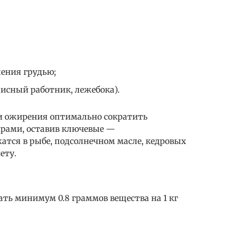
ления грудью;
фисный работник, лежебока).
и ожирения оптимально сократить
ирами, оставив ключевые —
ся в рыбе, подсолнечном масле, кедровых
ету.
ть минимум 0.8 граммов вещества на 1 кг