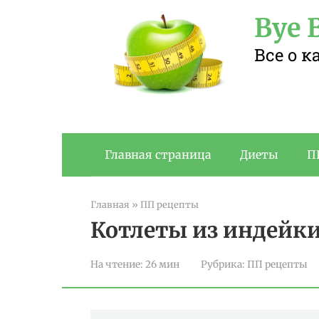
Перейти
Bye B
к
контенту
Все о 
Главная страница
Диеты
П
Главная
»
ПП рецепты
Котлеты из индейк
На чтение:
26 мин
Рубрика:
ПП рецепты