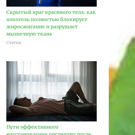
Скрытый враг красивого тела: как
алкоголь полностью блокирует
жиросжигание и разрушает
мышечную ткань
Статьи
Пути эффективного
восстановления организма после