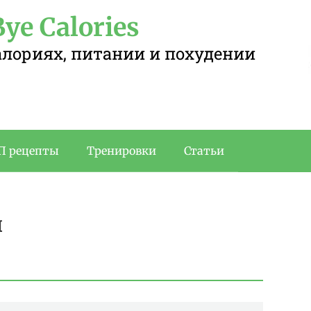
ye Calories
калориях, питании и похудении
П рецепты
Тренировки
Статьи
и