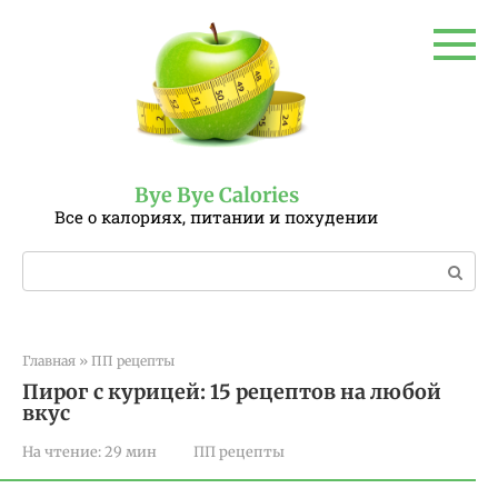
Перейти
к
контенту
Bye Bye Calories
Все о калориях, питании и похудении
Поиск:
Главная
»
ПП рецепты
Пирог с курицей: 15 рецептов на любой
вкус
На чтение:
29 мин
ПП рецепты