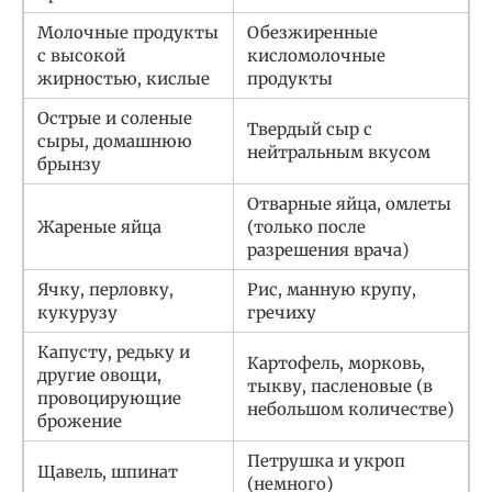
Молочные продукты
Обезжиренные
с высокой
кисломолочные
жирностью, кислые
продукты
Острые и соленые
Твердый сыр с
сыры, домашнюю
нейтральным вкусом
брынзу
Отварные яйца, омлеты
Жареные яйца
(только после
разрешения врача)
Ячку, перловку,
Рис, манную крупу,
кукурузу
гречиху
Капусту, редьку и
Картофель, морковь,
другие овощи,
тыкву, пасленовые (в
провоцирующие
небольшом количестве)
брожение
Петрушка и укроп
Щавель, шпинат
(немного)