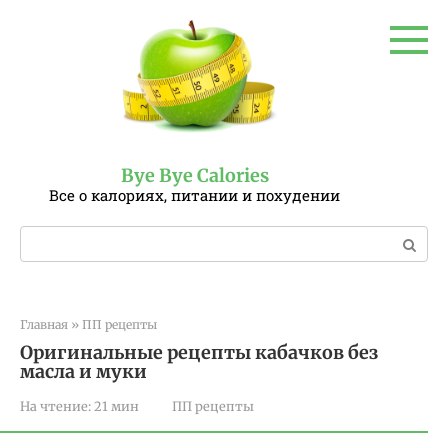
Перейти
к
контенту
Bye Bye Calories
Все о калориях, питании и похудении
Поиск:
Главная
»
ПП рецепты
Оригинальные рецепты кабачков без
масла и муки
На чтение:
21 мин
ПП рецепты