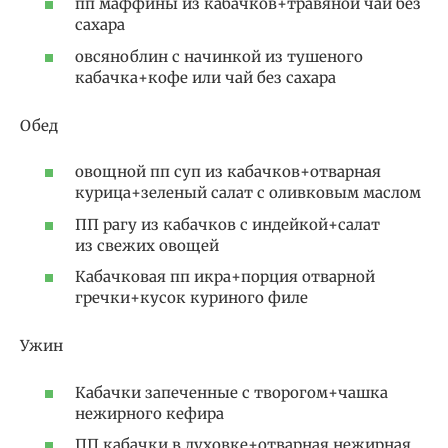
пп маффины из кабачков+травяной чай без
сахара
овсяноблин с начинкой из тушеного
кабачка+кофе или чай без сахара
Обед
овощной пп суп из кабачков+отварная
курица+зеленый салат с оливковым маслом
ПП рагу из кабачков с индейкой+салат
из свежих овощей
Кабачковая пп икра+порция отварной
гречки+кусок куриного филе
Ужин
Кабачки запеченные с творогом+чашка
нежирного кефира
ПП кабачки в духовке+отварная нежирная