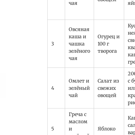
чая
яй
Ку
Овсяная
не
каша и
Огурец и
св
3
чашка
100 г
кв
зелёного
творога
ка
чая
гр
20
Омлет и
Салат из
с 
4
зелёный
свежих
ил
чай
овощей
кр
ри
Греча с
Ка
маслом
са
5
и
Яблоко
ва