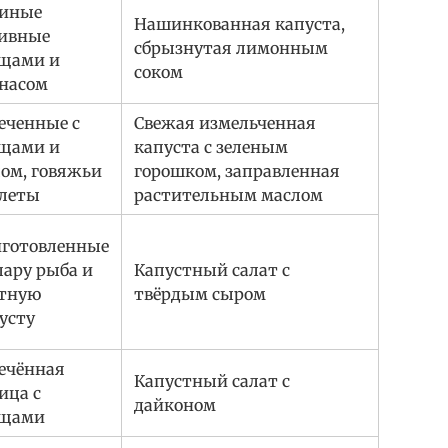
риные
Нашинкованная капуста,
ивные
сбрызнутая лимонным
щами и
соком
насом
еченные с
Свежая измельченная
щами и
капуста с зеленым
ом, говяжьи
горошком, заправленная
леты
растительным маслом
готовленные
пару рыба и
Капустный салат с
тную
твёрдым сыром
усту
ечённая
Капустный салат с
ица с
дайконом
ощами