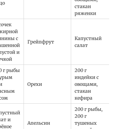
цо
стакан
ряженки
сочек
жирной
инины с
Капустный
Грейпфрут
ашенной
салат
пустой и
ечкой
0 г рыбы
200 г
бурым
индейки с
и
Орехи
овощами,
асным
стакан
сом
кефира
200 г рыбы,
пустный
200 г
лат и
Апельсин
тушеных
рёное