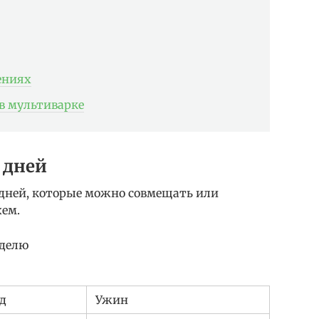
ениях
в мультиварке
 дней
 дней, которые можно совмещать или
хем.
еделю
д
Ужин