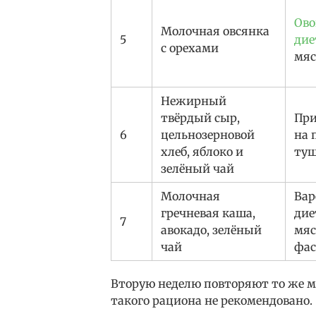
Ово
Молочная овсянка
5
дие
с орехами
мя
Нежирный
твёрдый сыр,
При
6
цельнозерновой
на 
хлеб, яблоко и
туш
зелёный чай
Молочная
Вар
гречневая каша,
дие
7
авокадо, зелёный
мяс
чай
фас
Вторую неделю повторяют то же м
такого рациона не рекомендовано.