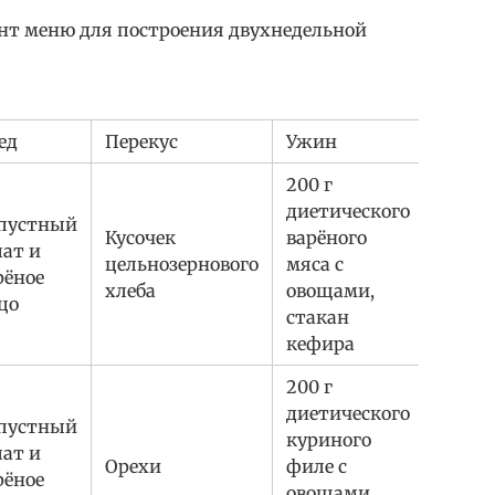
нт меню для построения двухнедельной
ед
Перекус
Ужин
200 г
диетического
пустный
Кусочек
варёного
лат и
цельнозернового
мяса с
рёное
хлеба
овощами,
цо
стакан
кефира
200 г
диетического
пустный
куриного
лат и
Орехи
филе с
рёное
овощами,