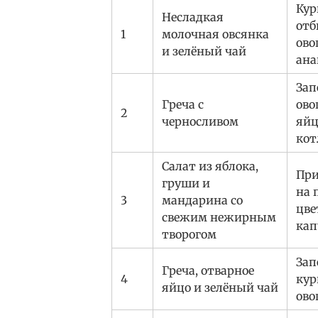
Ку
Несладкая
отб
1
молочная овсянка
ово
и зелёный чай
ана
Зап
Греча с
ово
2
черносливом
яйц
кот
Салат из яблока,
При
груши и
на 
3
мандарина со
цве
свежим нежирным
кап
творогом
Зап
Греча, отварное
4
кур
яйцо и зелёный чай
ов