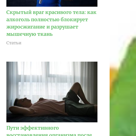
Скрытый враг красивого тела: как
алкоголь полностью блокирует
жиросжигание и разрушает
мышечную ткань
Статьи
Пути эффективного
восстановления организма после