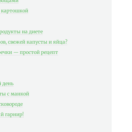
овощами
с картошкой
родукты на диете
цов, свежей капусты и яйца?
речки — простой рецепт
 день
ты с манкой
сковороде
й гарнир!