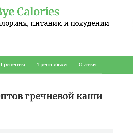
ye Calories
калориях, питании и похудении
П рецепты
Тренировки
Статьи
ептов гречневой каши