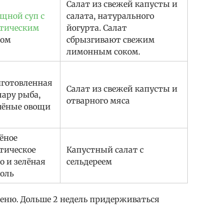
Салат из свежей капусты и
щной суп с
салата, натурального
тическим
йогурта. Салат
сом
сбрызгивают свежим
лимонным соком.
готовленная
Салат из свежей капусты и
пару рыба,
отварного мяса
ёные овощи
ёное
тическое
Капустный салат с
о и зелёная
сельдереем
оль
еню. Дольше 2 недель придерживаться