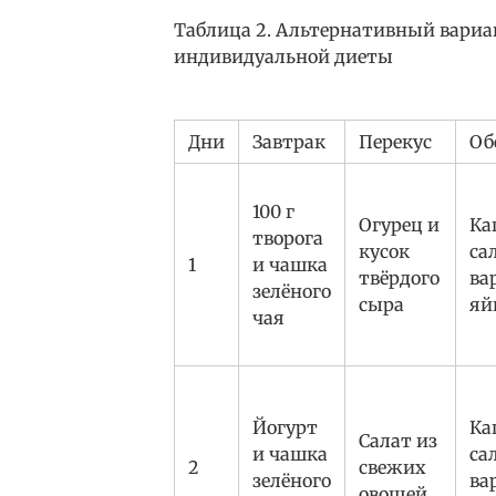
Таблица 2. Альтернативный вариа
индивидуальной диеты
Дни
Завтрак
Перекус
Об
100 г
Огурец и
Ка
творога
кусок
са
1
и чашка
твёрдого
ва
зелёного
сыра
яй
чая
Йогурт
Ка
Салат из
и чашка
са
2
свежих
зелёного
ва
овощей