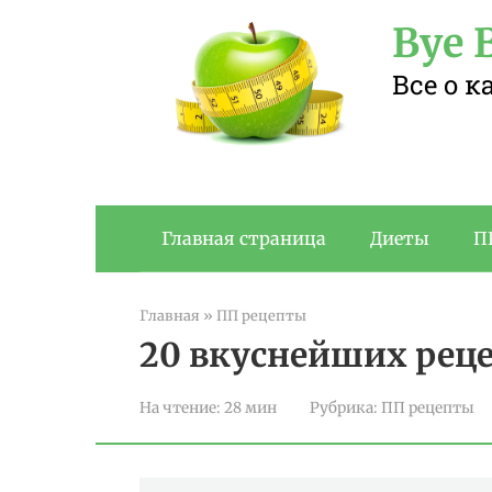
Перейти
Bye B
к
контенту
Все о 
Главная страница
Диеты
П
Главная
»
ПП рецепты
20 вкуснейших рец
На чтение:
28 мин
Рубрика:
ПП рецепты