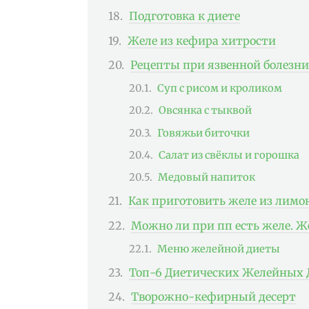
Подготовка к диете
Желе из кефира хитрости
Рецепты при язвенной болезн
Суп с рисом и кроликом
Овсянка с тыквой
Говяжьи биточки
Салат из свёклы и горошка
Медовый напиток
Как приготовить желе из лимон
Можно ли при пп есть желе. Ж
Меню желейной диеты
Топ-6 Диетических Желейных Д
Творожно-кефирный десерт