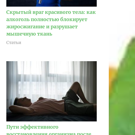
Скрытый враг красивого тела: как
алкоголь полностью блокирует
жиросжигание и разрушает
мышечную ткань
Статьи
Пути эффективного
восстановления организма после