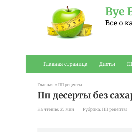
Перейти
Bye B
к
контенту
Все о 
Главная страница
Диеты
П
Главная
»
ПП рецепты
Пп десерты без саха
На чтение:
25 мин
Рубрика:
ПП рецепты