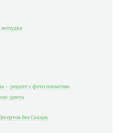
и желудка
а – рецепт с фото пошагово
еле-диета
есертов Без Сахара