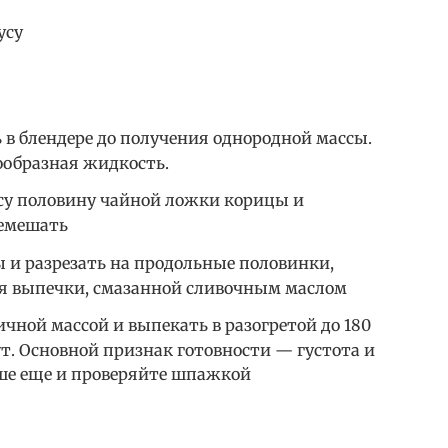
усу
ь в блендере до получения однородной массы.
образная жидкость.
су половину чайной ложки корицы и
ремешать
 и разрезать на продольные половинки,
я выпечки, смазанной сливочным маслом
чной массой и выпекать в разогретой до 180
ут. Основной признак готовности — густота и
чше еще и проверяйте шпажкой