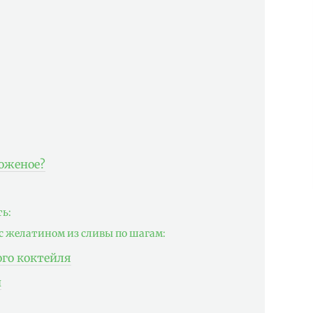
роженое?
ть:
с желатином из сливы по шагам:
ого коктейля
и