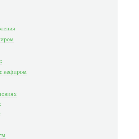
вления
фиром
:
 с кефиром
ловиях
:
:
ты