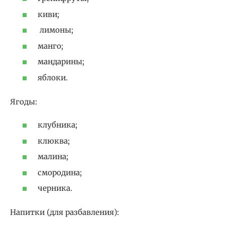
киви;
лимоны;
манго;
мандарины;
яблоки.
Ягоды:
клубника;
клюква;
малина;
смородина;
черника.
Напитки (для разбавления):