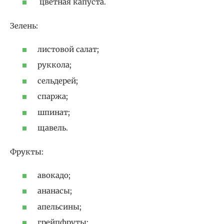
цветная капуста.
Зелень:
листовой салат;
руккола;
сельдерей;
спаржа;
шпинат;
щавель.
Фрукты:
авокадо;
ананасы;
апельсины;
грейпфруты;