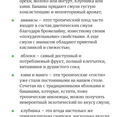
орехи, молоко или йогурт, клубника или
киви. Бананы придают смузи густую
консистенцию и неповторимый аромат;
ананасы – этот тропический плод часто
входит в состав диетических смузи
благодаря бромелайну, известному своим
«похудательными» свойствами. А еще
смузи с ананасом обладают приятной
кислинкой и свежестью;
яблоки – самый доступный и
потребляемый фрукт, полный клетчатки,
витаминов и душистого сока;
киви и манго – эти тропические «гости»
уже стали постоянными на нашем столе.
Сочетая их с традиционными яблоками и
бананами, которые, кстати, тоже
тропические иноземцы, можно получить
невероятный экзотический по вкусу смузи;
клубника – эта ягода настолько же
привлекательна снаружи, насколько вкусна