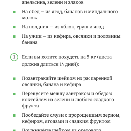
апельсина, зелени и злаков
На обед – из ягод, бананов и миндального
молока
На полдник – из яблок, груш и ягод
На ужин – из кефира, овсянки и половины
банана
Если вы хотите похудеть на 5 кг (диета
должна длиться 14 дней):
Позавтракайте шейком из распаренной
овсянки, банана и кефира
Перекусите между завтраком и обедом
коктейлем из зелени и любого сладкого
фрукта
Пообедайте смузи с пророщенным зерном,
кефиром, ягодами и сладким фруктом
Поужинайте шейком из орехового