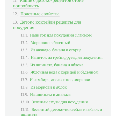
Какие 6 детокс-рецептов стоит
попробовать
Полезные свойства
Детокс коктейли рецепты для
похудения
Напиток для похудения с лаймом
Морковно-яблочный
Из авокадо, банана и огурца
Напиток из грейпфрута для похудения
Из шпината, банана и яблока
Яблочная вода с корицей и бадьяном
Из имбиря, апельсинов, моркови
Из моркови и яблок
Из шпината и ананаса
Зеленый смузи для похудения
Весенний детокс-коктейль из яблок и
шпината