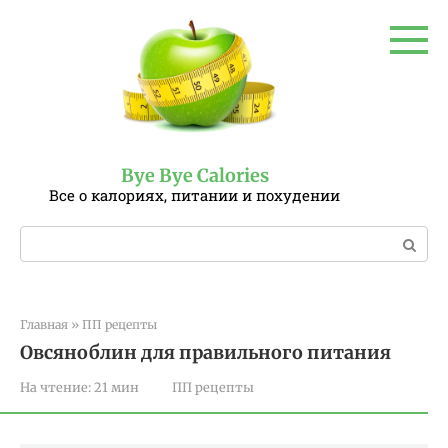
Перейти
к
контенту
Bye Bye Calories
Все о калориях, питании и похудении
Поиск:
Главная
»
ПП рецепты
Овсяноблин для правильного питания
На чтение:
21 мин
ПП рецепты