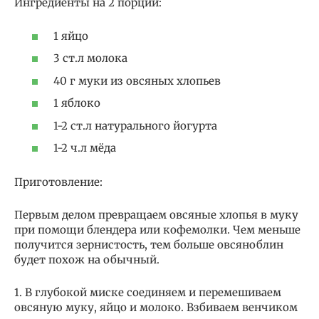
Ингредиенты на 2 порции:
1 яйцо
3 ст.л молока
40 г муки из овсяных хлопьев
1 яблоко
1-2 ст.л натурального йогурта
1-2 ч.л мёда
Приготовление:
Первым делом превращаем овсяные хлопья в муку
при помощи блендера или кофемолки. Чем меньше
получится зернистость, тем больше овсяноблин
будет похож на обычный.
1. В глубокой миске соединяем и перемешиваем
овсяную муку, яйцо и молоко. Взбиваем венчиком