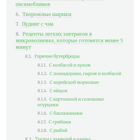
овсяноблинов
Творожные шарики
Пудинг с чиа
Рецепты легких завтраков в
микроволновке, которые готовятся менее 5
минут
Горячие бутерброды
С колбасой и луком
С помидорами, сыром и колбасой
С корейской морковью
С яйцом
С картошкой и солеными
огурцами
С баклажанами
С грибами
С рыбой
Тосты с корицей в чашке