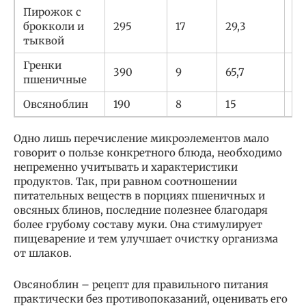
Пирожок с
брокколи и
295
17
29,3
6,
тыквой
Гренки
390
9
65,7
11
пшеничные
Овсяноблин
190
8
15
11,
Одно лишь перечисление микроэлементов мало
говорит о пользе конкретного блюда, необходимо
непременно учитывать и характеристики
продуктов. Так, при равном соотношении
питательных веществ в порциях пшеничных и
овсяных блинов, последние полезнее благодаря
более грубому составу муки. Она стимулирует
пищеварение и тем улучшает очистку организма
от шлаков.
Овсяноблин – рецепт для правильного питания
практически без противопоказаний, оценивать его