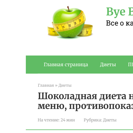
Перейти
Bye B
к
контенту
Все о 
Главная страница
Диеты
П
Главная
»
Диеты
Шоколадная диета на
меню, противопока
На чтение:
24 мин
Рубрика:
Диеты