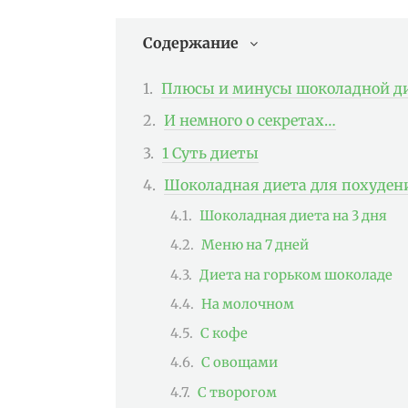
Содержание
Плюсы и минусы шоколадной д
И немного о секретах…
1 Суть диеты
Шоколадная диета для похуден
Шоколадная диета на 3 дня
Меню на 7 дней
Диета на горьком шоколаде
На молочном
С кофе
С овощами
С творогом