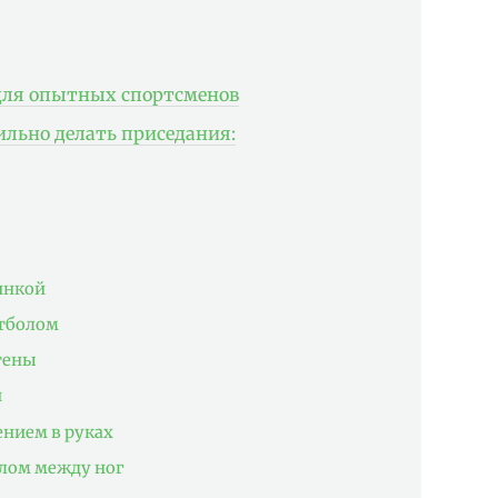
для опытных спортсменов
льно делать приседания:
зинкой
итболом
стены
й
ением в руках
олом между ног