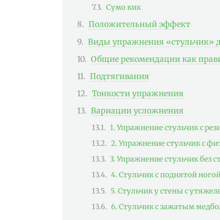
Сумо кик
Положительный эффект
Виды упражнения «стульчик» 
Общие рекомендации как прави
Подтягивания
Тонкости упражнения
Вариации усложнения
1. Упражнение стульчик с ре
2. Упражнение стульчик с ф
3. Упражнение стульчик без 
4. Стульчик с поднятой ного
5. Стульчик у стены с утяжел
6. Стульчик с зажатым медб