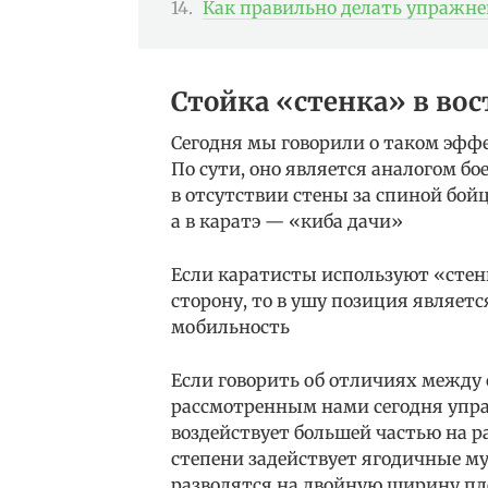
Как правильно делать упражне
Стойка «стенка» в во
Сегодня мы говорили о таком эфф
По сути, оно является аналогом бо
в отсутствии стены за спиной бойц
а в каратэ — «киба дачи»
Если каратисты используют «стен
сторону, то в ушу позиция являет
мобильность
Если говорить об отличиях между 
рассмотренным нами сегодня упра
воздействует большей частью на р
степени задействует ягодичные му
разводятся на двойную ширину пл