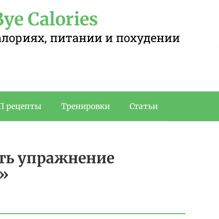
ye Calories
калориях, питании и похудении
П рецепты
Тренировки
Статьи
ать упражнение
ы»