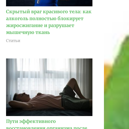
Скрытый враг красивого тела: как
алкоголь полностью блокирует
жиросжигание и разрушает
мышечную ткань
Статьи
Пути эффективного
восстановления организма после