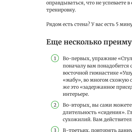
оправдываться, что не успеваете в
тренировку.
Рядом есть стена? У вас есть 5 ми
Еще несколько преим
Во-первых, упражние «Стул
поначалу вам понадобится с
восточной гимнастике «Ушу
«мабу», во многом схожую с
же это «задержанное присе
интерьере.
Во-вторых, вы сами можете 
длительность «сидения». Гл
сухожилий. Вам действител
В-третьих, повторять данн