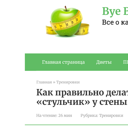
Перейти
Bye B
к
контенту
Все о 
Главная страница
Диеты
П
Главная
»
Тренировки
Как правильно дел
«стульчик» у стен
На чтение:
26 мин
Рубрика:
Тренировки