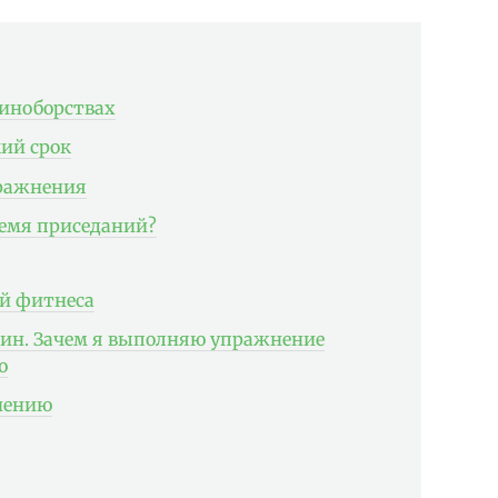
диноборствах
ий срок
пражнения
ремя приседаний?
й фитнеса
ин. Зачем я выполняю упражнение
ю
нению