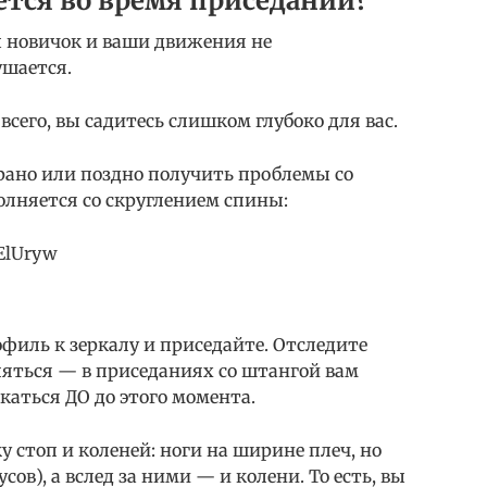
ется во время приседаний?
вы новичок и ваши движения не
ушается.
всего, вы садитесь слишком глубоко для вас.
рано или поздно получить проблемы со
олняется со скруглением спины:
kElUryw
рофиль к зеркалу и приседайте. Отследите
ляться — в приседаниях со штангой вам
каться ДО до этого момента.
 стоп и коленей: ноги на ширине плеч, но
ов), а вслед за ними — и колени. То есть, вы