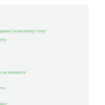
дному (мужскому) типу
ать
и он появился
ать
ивот