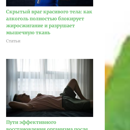
Скрытый враг красивого тела: как
алкоголь полностью блокирует
жиросжигание и разрушает
мышечную ткань
Статьи
Пути эффективного
восстановления организма после