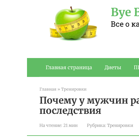
Перейти
Bye B
к
контенту
Все о 
Главная страница
Диеты
П
Главная
»
Тренировки
Почему у мужчин р
последствия
На чтение:
21 мин
Рубрика:
Тренировки