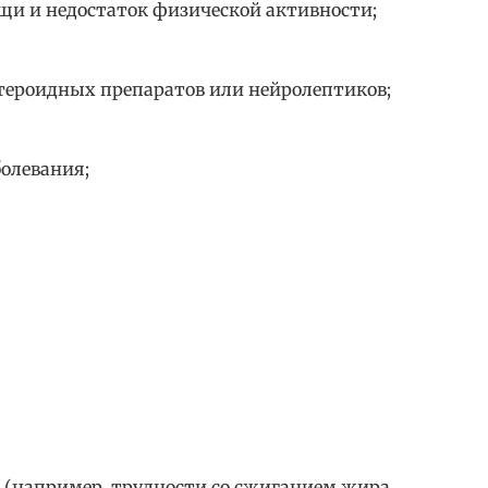
щи и недостаток физической активности;
тероидных препаратов или нейролептиков;
болевания;
 (например, трудности со сжиганием жира