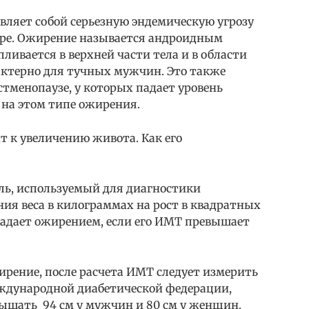
вляет собой серьезную эндемическую угрозу
мире. Ожирение называется андроидным
ливается в верхней части тела и в области
актерно для тучных мужчин. Это также
стменопаузе, у которых падает уровень
 на этом типе ожирения.
 к увеличению живота. Как его
ль, используемый для диагностики
ия веса в килограммах на рост в квадратных
традает ожирением, если его ИМТ превышает
рение, после расчета ИМТ следует измерить
ждународной диабетической федерации,
ышать 94 см у мужчин и 80 см у женщин.