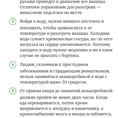
руками приведет в дви­жение все мышцы.
Отличное упражнение для разогрева —
невысокие подскоки на месте.
Войдя в воду, нужно немного постоять и
поплавать, чтобы привыкнуть к ее
температуре и разогреть мышцы. Холод­ная
вода сужает кровеносные сосуды, из-за чего
нагрузка на сердце увеличивается. Поэтому
заходить в воду нужно медленно и ни в коем
случае не прыгать с бортика.
Людям, склонным к простудным
заболеваниям и страда­ющим ревматизмом,
нельзя заниматься аквааэробикой в воде с
темпе­ратурой ниже 20 градусов.
От приема пищи до заняитий аквааэробикой
должно пройти не ме­нее двух часов. Когда
еда переваривается, поток крови
направляется к желудку и кишечнику, а
кровоснабжение мозга и мышц ослабляется,