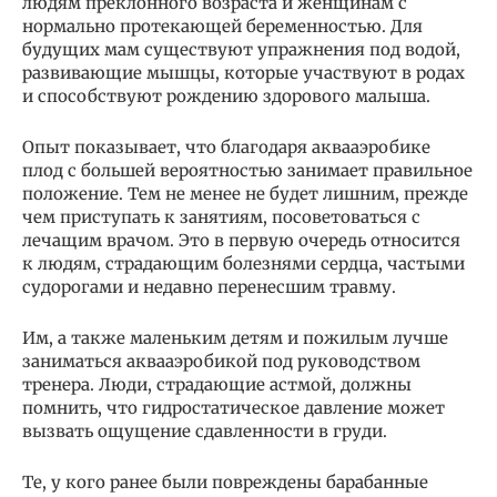
людям пре­клонного возраста и женщинам с
нормально протекающей беременностью. Для
будущих мам существуют упражнения под водой,
развивающие мышцы, которые участвуют в родах
и способствуют рождению здорового малыша.
Опыт показы­вает, что благодаря аквааэробике
плод с большей вероятно­стью занимает правильное
положение. Тем не менее не будет лишним, прежде
чем приступать к занятиям, посоветоваться с
лечащим врачом. Это в первую очередь относится
к людям, страдающим болезнями серд­ца, частыми
судорогами и недавно перенесшим травму.
Им, а также маленьким детям и пожилым лучше
заниматься аквааэробикой под руководством
тренера. Люди, страдающие астмой, должны
помнить, что гидростатическое давление может
вы­звать ощущение сдавленности в груди.
Те, у кого ранее были повреждены барабанные