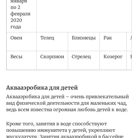
января
по 2
февраля
2020
года
Овен
Телец
Близнецы
Рак
Ле
Весы
Скорпион
Стрелец
Козерог
Во
Аквааэробика для детей
Аквааэробика для детей – очень привлекательный
вид физической деятельности для маленьких чад,
ведь всем известна огромная любовь детей к воде.
Кроме того, занятия в воде способствуют
повышению иммунитета у детей, укрепляют
мускулатуру. Занятия аквааэробикой в бассейне