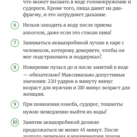
что может вызвать в воде го­ловокружение и
судороги. Кроме того, пища давит на диа­
фрагму, и это затрудняет дыхание.
Нельзя заходить в воду после приема
алкоголя, даже если это стакан пива!
Заниматься аквааэробикой лучше в паре с
человеком, которому доверяете, чтобы он
мог подстраховать и под­держал?.
Измерение пульса до и после занятий в воде
— обязатель­но! Максимально допустимые
значения: 220 ударов в минуту минус
возраст для мужчин и 210 минус возраст для
женщин.
При появлении озноба, судорог, тошноты
нужно немед­ленно выйти из воды!
Занятие аквааэробикой должно
продолжаться не менее 45 минут. После
долгого перерыва и начинающим лучше