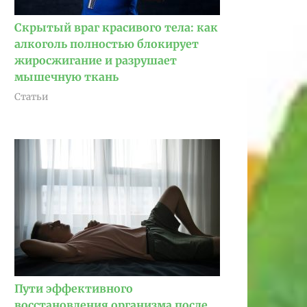
Скрытый враг красивого тела: как
алкоголь полностью блокирует
жиросжигание и разрушает
мышечную ткань
Статьи
Пути эффективного
восстановления организма после