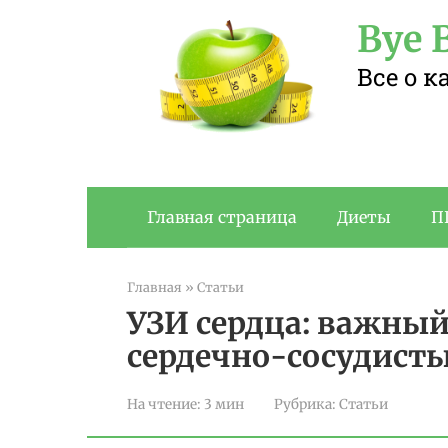
Перейти
Bye B
к
контенту
Все о 
Главная страница
Диеты
П
Главная
»
Статьи
УЗИ сердца: важный
сердечно-сосудист
На чтение:
3 мин
Рубрика:
Статьи