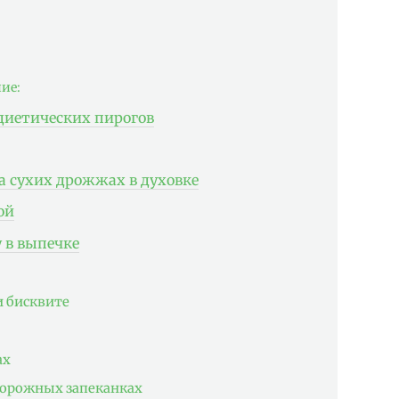
ие:
диетических пирогов
а сухих дрожжах в духовке
ой
 в выпечке
и бисквите
ах
ворожных запеканках