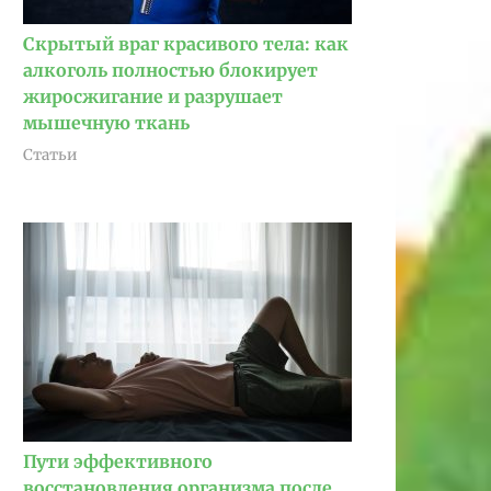
Скрытый враг красивого тела: как
алкоголь полностью блокирует
жиросжигание и разрушает
мышечную ткань
Статьи
Пути эффективного
восстановления организма после