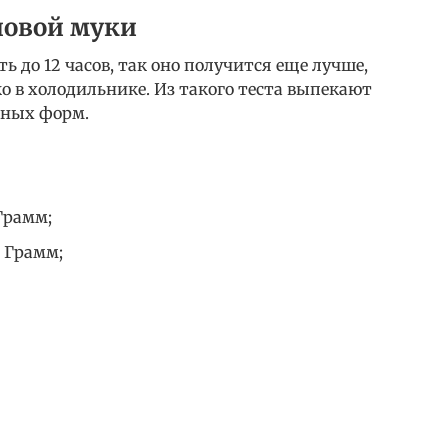
новой муки
ь до 12 часов, так оно получится еще лучше,
о в холодильнике. Из такого теста выпекают
зных форм.
Грамм;
 Грамм;