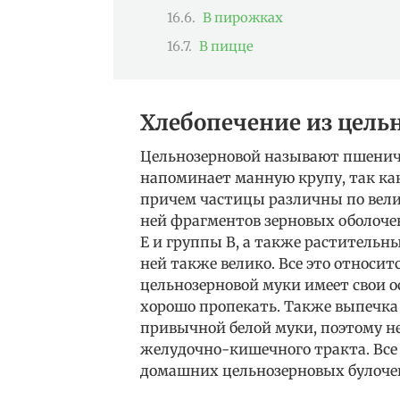
В пирожках
В пицце
Хлебопечение из цель
Цельнозерновой называют пшеничн
напоминает манную крупу, так как
причем частицы различны по вели
ней фрагментов зерновых оболоче
Е и группы В, а также раститель
ней также велико. Все это относит
цельнозерновой муки имеет свои о
хорошо пропекать. Также выпечка 
привычной белой муки, поэтому н
желудочно-кишечного тракта. Все 
домашних цельнозерновых булоче