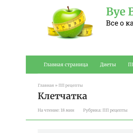
Перейти
Bye B
к
контенту
Все о 
Главная страница
Диеты
П
Главная
»
ПП рецепты
Клетчатка
На чтение:
18 мин
Рубрика:
ПП рецепты