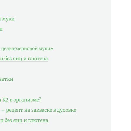
й муки
и
з цельнозерновой муки»
 без яиц и глютена
чатки
 К2 в организме?
– рецепт на закваске в духовке
 без яиц и глютена