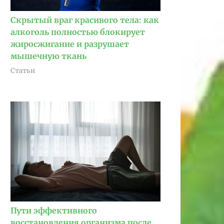
Скрытый враг красивого тела: как
алкоголь полностью блокирует
жиросжигание и разрушает
мышечную ткань
Статьи
Пути эффективного
восстановления организма после