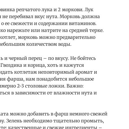
инка репчатого лука и 2 моркови. Лук
 не перебивал вкус нута. Морковь должна
 о ее свежести и содержании витаминов.
ко нарежьте или натрите на средней терке.
 котлет, морковь можно предварительно
 небольшим количеством воды.
 и черный перец – по вкусу. Не бойтесь
Гвоздика и корица, хоть и кажутся
идать котлетам неповторимый аромат и
ния фарша, нам понадобится небольшое
мерно 2-3 столовые ложки. Важно:
ься в зависимости от влажности нута и
омата можно добавить в фарш немного свежей
зу. Зелень необходимо тщательно промыть,
ите: качественные и свежие ингредиенты –