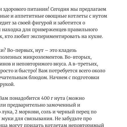
 и здорового питания! Сегодня мы предлагаем
зные и аппетитные овощные котлеты с нутом
едит за своей фигурой и заботится о
я находка для приверженцев правильного
ех, кто любит экспериментировать на кухне.
и? Во-первых, нут – это кладезь
 полезных микроэлементов. Во-вторых,
нов и неповторимого вкуса. А в-третьих,
росто и быстро! Вам потребуется всего около
мечательным блюдом. Начнем с подготовки
рукой.
Вам понадобится 400 г нута (можно
или предварительно замоченный и
лука, 2 моркови, соль и черный перец по
 муки для связывания. Не забудьте про
рица могут придать котлетам неповторимый