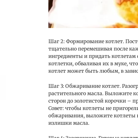
Шаг 2: Формирование котлет. Пос
тщательно перемешивая после каж
ингредиенты и придать котлетам
котлетки, обваливая их в муке, чт
котлет может быть любым, в зави
Шаг 3: Обжаривание котлет. Разог
растительного масла. Выложите ко
сторон до золотистой корочки – п
Совет: чтобы котлеты не пригорели
обжаривания, выложите котлеты н
излишки масла.