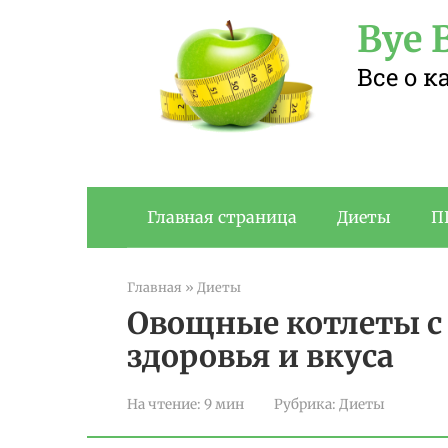
Перейти
Bye B
к
контенту
Все о 
Главная страница
Диеты
П
Главная
»
Диеты
Овощные котлеты с 
здоровья и вкуса
На чтение:
9 мин
Рубрика:
Диеты