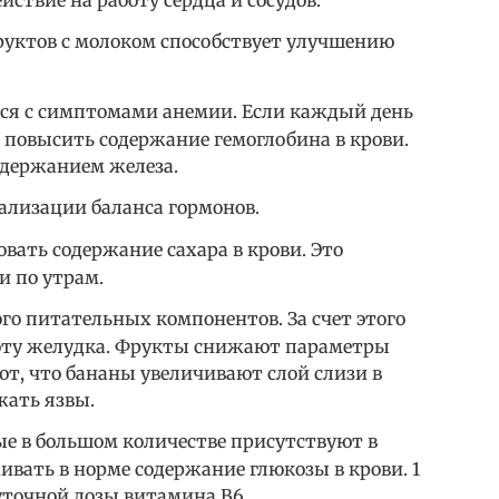
йствие на работу сердца и сосудов.
руктов с молоком способствует улучшению
ся с симптомами анемии. Если каждый день
 повысить содержание гемоглобина в крови.
одержанием железа.
лизации баланса гормонов.
вать содержание сахара в крови. Это
и по утрам.
го питательных компонентов. За счет этого
боту желудка. Фрукты снижают параметры
т, что бананы увеличивают слой слизи в
жать язвы.
е в большом количестве присутствуют в
вать в норме содержание глюкозы в крови. 1
уточной дозы витамина В6.