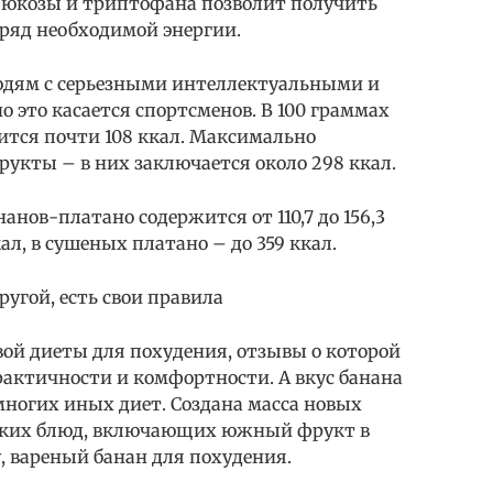
глюкозы и триптофана позволит получить
ряд необходимой энергии.
юдям с серьезными интеллектуальными и
 это касается спортсменов. В 100 граммах
ится почти 108 ккал. Максимально
кты – в них заключается около 298 ккал.
нов-платано содержится от 110,7 до 156,3
ккал, в сушеных платано – до 359 ккал.
ругой, есть свои правила
вой диеты для похудения, отзывы о которой
рактичности и комфортности. А вкус банана
многих иных диет. Создана масса новых
ских блюд, включающих южный фрукт в
, вареный банан для похудения.