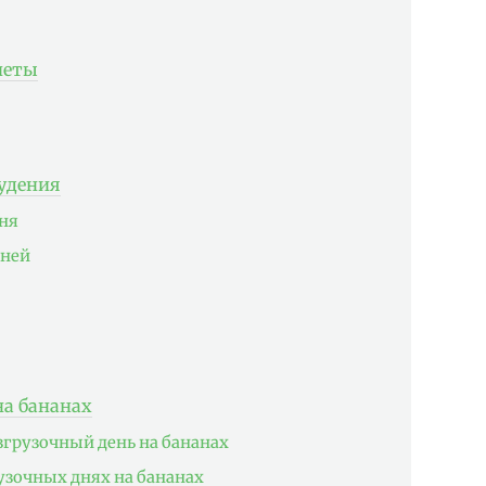
иеты
удения
дня
дней
на бананах
згрузочный день на бананах
узочных днях на бананах