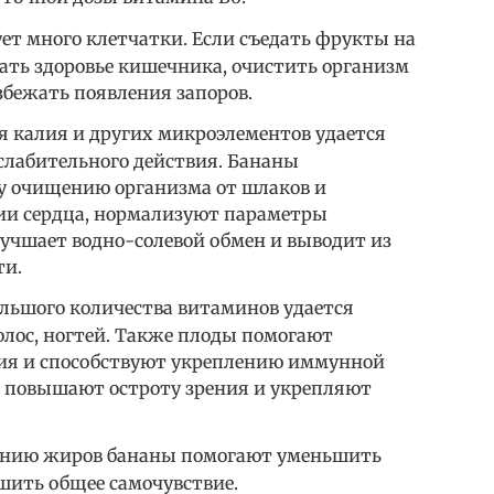
ует много клетчатки. Если съедать фрукты на
вать здоровье кишечника, очистить организм
збежать появления запоров.
я калия и других микроэлементов удается
слабительного действия. Бананы
у очищению организма от шлаков и
ии сердца, нормализуют параметры
лучшает водно-солевой обмен и выводит из
ти.
большого количества витаминов удается
лос, ногтей. Также плоды помогают
ния и способствуют укреплению иммунной
и повышают остроту зрения и укрепляют
анию жиров бананы помогают уменьшить
шить общее самочувствие.