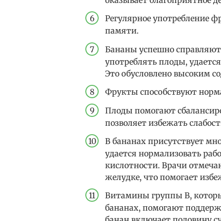
оказывает благоприятное де
Регулярное употребление ф
памяти.
Бананы успешно справляют
употреблять плоды, удается
Это обусловлено высоким с
Фрукты способствуют норма
Плоды помогают сбалансиро
позволяет избежать слабост
В бананах присутствует мно
удается нормализовать ра
кислотности. Врачи отмечаю
желудке, что помогает избе
Витамины группы В, которы
бананах, помогают поддержи
банан включает половину с