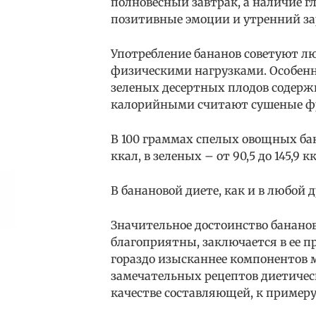
полновесный завтрак, а наличие 
позитивные эмоции и утренний за
Употребление бананов советуют л
физическими нагрузками. Особенно
зеленых десертных плодов содерж
калорийными считают сушеные фру
В 100 граммах спелых овощных бана
ккал, в зеленых – от 90,5 до 145,9 
В банановой диете, как и в любой д
Значительное достоинство банано
благоприятны, заключается в ее п
гораздо изысканнее компонентов 
замечательных рецептов диетиче
качестве составляющей, к примеру