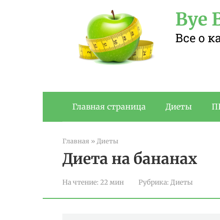
Перейти
Bye B
к
контенту
Все о 
Главная страница
Диеты
П
Главная
»
Диеты
Диета на бананах
На чтение:
22 мин
Рубрика:
Диеты