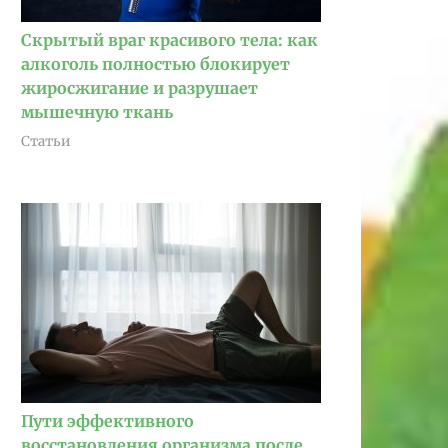
Скрытый враг красивого тела: как
алкоголь полностью блокирует
жиросжигание и разрушает
мышечную ткань
Статьи
Пути эффективного
восстановления организма после