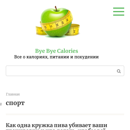
Перейти
к
контенту
Bye Bye Calories
Все о калориях, питании и похудении
Поиск:
Главная
спорт
Как одна кружка пива убивает ваши