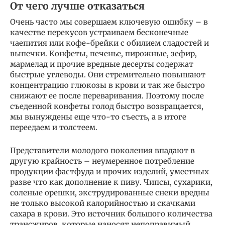
От чего лучше отказаться
Очень часто мы совершаем ключевую ошибку – в
качестве перекусов устраиваем бесконечные
чаепития или кофе-брейки с обилием сладостей и
выпечки. Конфеты, печенье, пирожные, зефир,
мармелад и прочие вредные десерты содержат
быстрые углеводы. Они стремительно повышают
концентрацию глюкозы в крови и так же быстро
снижают ее после переваривания. Поэтому после
съеденной конфеты голод быстро возвращается,
мы вынуждены еще что-то съесть, а в итоге
переедаем и толстеем.
Представители молодого поколения впадают в
другую крайность – неумеренное потребление
продукции фастфуда и прочих изделий, уместных
разве что как дополнение к пиву. Чипсы, сухарики,
соленые орешки, экструдированные снеки вредны
не только высокой калорийностью и скачками
сахара в крови. Это источник большого количества
трансжиров, которые наносят непоправимый