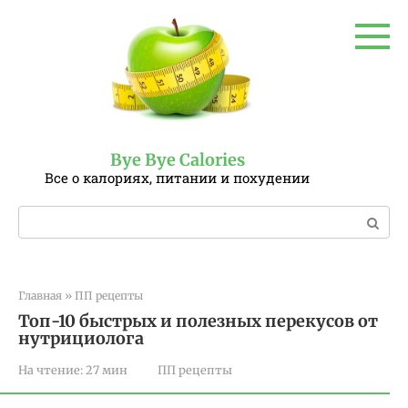
Перейти
к
контенту
Bye Bye Calories
Все о калориях, питании и похудении
Поиск:
Главная
»
ПП рецепты
Топ-10 быстрых и полезных перекусов от
нутрициолога
На чтение:
27 мин
ПП рецепты