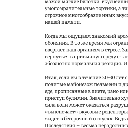
мамой мягкие булочки, вкуснейш
умопомрачительные тортики, а т
огромное многообразие иных вкус
нашей памяти.
Когда мы ощущаем знакомый аром
обоняния. В то же время мы огра
ввергает наш организм в стресс. 
вернуться в привычную среду с та
абсолютно нормальная реакция. И 
Итак, если вы в течение 20-30 ле
политые майонезом пельмени и др
еде, прописанные в диете, рано и
приступ булимии. Значительно хуж
сила воли может оказаться разруш
«выключает» вкусовые рецепторы,
«идет в бессрочный отпуск». Ведь 
Последствия – весьма нерадостные