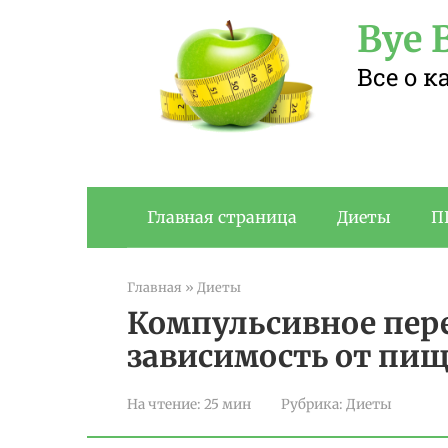
Перейти
Bye B
к
контенту
Все о 
Главная страница
Диеты
П
Главная
»
Диеты
Компульсивное пере
зависимость от пи
На чтение:
25 мин
Рубрика:
Диеты