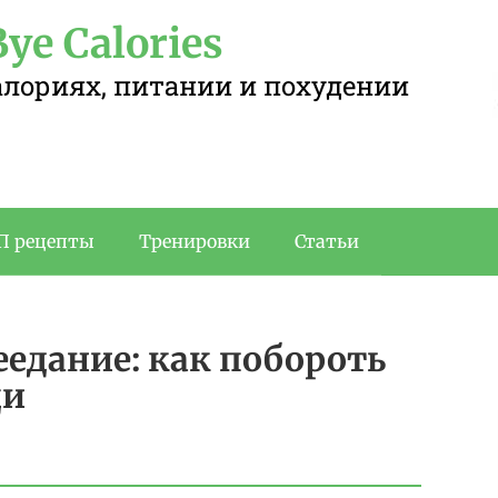
ye Calories
калориях, питании и похудении
П рецепты
Тренировки
Статьи
едание: как побороть
щи