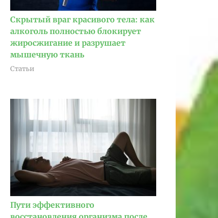
Скрытый враг красивого тела: как
алкоголь полностью блокирует
жиросжигание и разрушает
мышечную ткань
Статьи
Пути эффективного
восстановления организма после