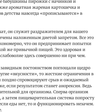
ие бабушкины пирожки с начинкой и
акже ароматная жареная картошечка и
ов детства навсегда «прописываются» в
ат, он служит раздражителем для нашего
ничены наложенным диетой запретом. Все это
Закономерно, что он предпринимает попытки
кой же привычной пищей. Это здоровая и
слабоволие здесь совершенно ни при чем.
т с завидным постоянством поглощали щедро
угие «вкусности», то жесткие ограничения в
ли поздно спровоцируют срыв и ожидаемый
е, если результатом станет анорексия. Ведь
ительной для организма. Сперва организм
 а затем пищеварительная система попросту
если еды нет, то и функционировать незачем.
.