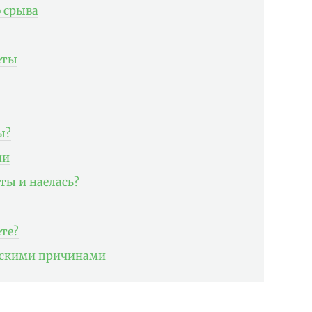
 срыва
еты
ы?
ии
еты и наелась?
те?
ескими причинами