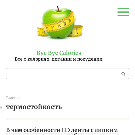
Перейти
к
контенту
Bye Bye Calories
Все о калориях, питании и похудении
Поиск:
Главная
термостойкость
В чем особенности ПЭ ленты с липким