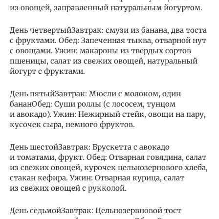
из овощей, заправленный натуральным йогуртом.
День четвертыйЗавтрак: смузи из банана, два тоста
с фруктами. Обед: Запеченная тыква, отварной нут
с овощами. Ужин: макароны из твердых сортов
пшеницы, салат из свежих овощей, натуральный
йогурт с фруктами.
День пятыйЗавтрак: Мюсли с молоком, один
бананОбед: Суши роллы (с лососем, тунцом
и авокадо). Ужин: Нежирный стейк, овощи на пару,
кусочек сыра, немного фруктов.
День шестойЗавтрак: Брускетта с авокадо
и томатами, фрукт. Обед: Отварная говядина, салат
из свежих овощей, курочек цельнозернового хлеба,
стакан кефира. Ужин: Отварная курица, салат
из свежих овощей с рукколой.
День седьмойЗавтрак: Цельнозервновой тост