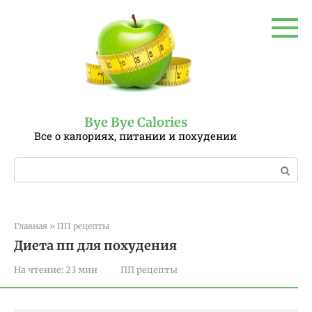
Перейти
к
контенту
Bye Bye Calories
Все о калориях, питании и похудении
Поиск:
Главная
»
ПП рецепты
Диета пп для похудения
На чтение:
23 мин
ПП рецепты