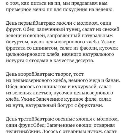
о том, как питься на пп, мы предлагаем вам
примерное меню пп для похудения на неделю.
День первыйЗавтрак: мюсли с молоком, один
фрукт. Обед: запеченный тунец, салат из свежей
зелени и овощей, заправленный натуральным
йогуртом, кусок цельнозернового хлеба. Ужин:
фритата со шпинатом, салат из фасоли, кусочек
цельнозернового хлеба, немного натурального
йогурта с ягодами в качестве десерта.
День второйЗавтрак: творог, тост
из цельнозернового хлеба, немного меда и банан.
Обед: лосось со шпинатом и кукурузой, салат
из зеленых листьев, кусочек цельнозернового
хлеба. Ужин: Запеченное куриное филе, салат
из нута, натуральный йогурт с фруктами.
День третийЗавтрак: овсяные хлопья с молоком,
один фруктОбед: Запеченные овощи, отварная
телятинаУжин: Лосось с отварным нутом, салат